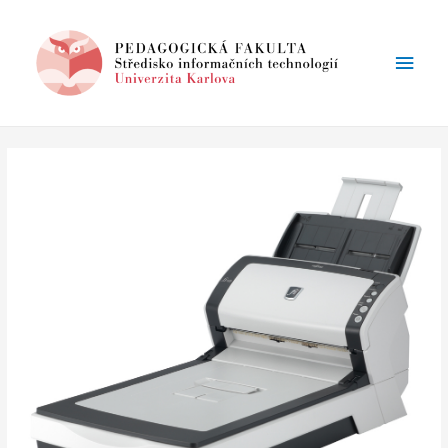
Main
Men