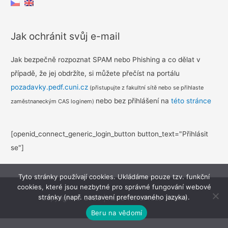
Jak ochránit svůj e-mail
Jak bezpečně rozpoznat SPAM nebo Phishing a co dělat v
případě, že jej obdržíte, si můžete přečíst na portálu
pozadavky.pedf.cuni.cz
(přistupujte z fakultní sítě nebo se přihlaste
nebo bez přihlášení na
této stránce
zaměstnaneckým CAS loginem)
[openid_connect_generic_login_button button_text="Přihlásit
se"]
Tyto stránky používají cookies. Ukládáme pouze tzv. funkční
cookies, které jsou nezbytné pro správné fungování webové
stránky (např. nastavení preferovaného jazyka).
Copyright © 2026
|
Astra WordPress Theme
Beru na vědomí