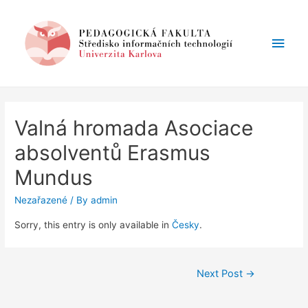
Main
Men
Valná hromada Asociace
absolventů Erasmus
Mundus
Nezařazené
/ By
admin
Sorry, this entry is only available in
Česky
.
Post
Next Post
→
navigation