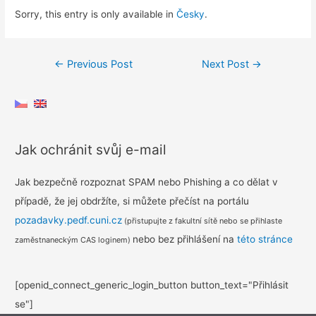
Sorry, this entry is only available in
Česky
.
Post
←
Previous Post
Next Post
→
navigation
Jak ochránit svůj e-mail
Jak bezpečně rozpoznat SPAM nebo Phishing a co dělat v
případě, že jej obdržíte, si můžete přečíst na portálu
pozadavky.pedf.cuni.cz
(přistupujte z fakultní sítě nebo se přihlaste
nebo bez přihlášení na
této stránce
zaměstnaneckým CAS loginem)
[openid_connect_generic_login_button button_text="Přihlásit
se"]