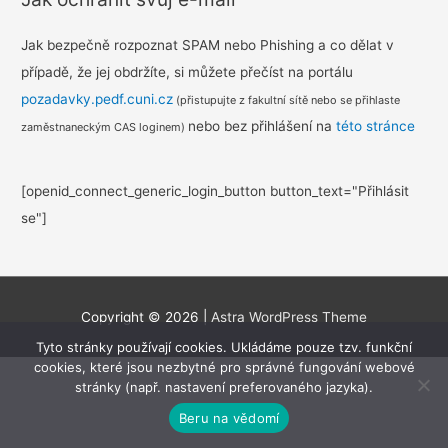
Jak bezpečně rozpoznat SPAM nebo Phishing a co dělat v
případě, že jej obdržíte, si můžete přečíst na portálu
pozadavky.pedf.cuni.cz
(přistupujte z fakultní sítě nebo se přihlaste
nebo bez přihlášení na
této stránce
zaměstnaneckým CAS loginem)
[openid_connect_generic_login_button button_text="Přihlásit
se"]
Copyright © 2026
|
Astra WordPress Theme
Tyto stránky používají cookies. Ukládáme pouze tzv. funkční
cookies, které jsou nezbytné pro správné fungování webové
stránky (např. nastavení preferovaného jazyka).
Beru na vědomí