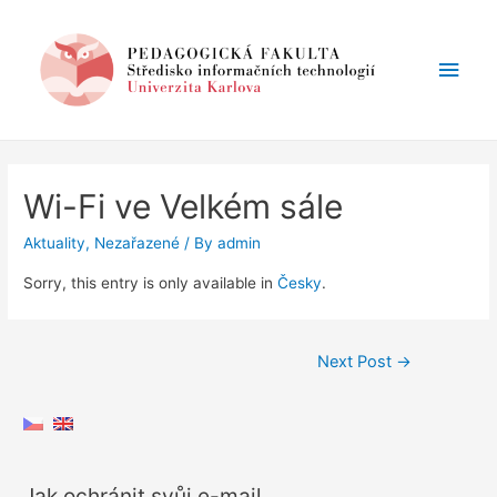
Main
Men
Wi-Fi ve Velkém sále
Aktuality
,
Nezařazené
/ By
admin
Sorry, this entry is only available in
Česky
.
Post
Next Post
→
navigation
Jak ochránit svůj e-mail