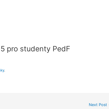
65 pro studenty PedF
ky
.
Next Post