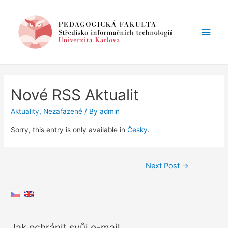
Main
Men
Nové RSS Aktualit
Aktuality
,
Nezařazené
/ By
admin
Sorry, this entry is only available in
Česky
.
Post
Next Post
→
navigation
Jak ochránit svůj e-mail