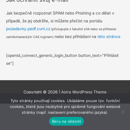
Jak bezpečně rozpoznat SPAM nebo Phishing a co dělat v
případě, že jej obdržíte, si můžete přečíst na portálu
pozadavky.pedf.cuni.cz
(přistupujte z fakultní sítě nebo se přihlaste
nebo bez přihlášení na
této stránce
zaměstnaneckým CAS loginem)
[openid_connect_generic_login_button button_text="Přihlásit
se"]
Copyright © 2026
|
Astra WordPress Theme
Tyto stránky používají cookies. Ukládáme pouze tzv. funkční
cookies, které jsou nezbytné pro správné fungování webové
stránky (např. nastavení preferovaného jazyka).
Beru na vědomí