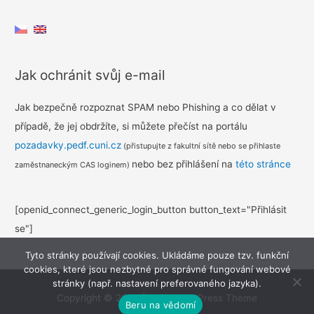
navigation
Jak ochránit svůj e-mail
Jak bezpečně rozpoznat SPAM nebo Phishing a co dělat v
případě, že jej obdržíte, si můžete přečíst na portálu
pozadavky.pedf.cuni.cz
(přistupujte z fakultní sítě nebo se přihlaste
nebo bez přihlášení na
této stránce
zaměstnaneckým CAS loginem)
[openid_connect_generic_login_button button_text="Přihlásit
se"]
Tyto stránky používají cookies. Ukládáme pouze tzv. funkční
cookies, které jsou nezbytné pro správné fungování webové
stránky (např. nastavení preferovaného jazyka).
Copyright © 2026
|
Astra WordPress Theme
Beru na vědomí