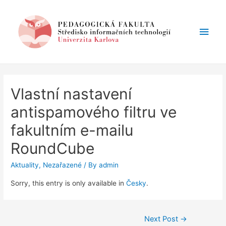
Main
Men
Vlastní nastavení
antispamového filtru ve
fakultním e-mailu
RoundCube
Aktuality
,
Nezařazené
/ By
admin
Sorry, this entry is only available in
Česky
.
Post
Next Post
→