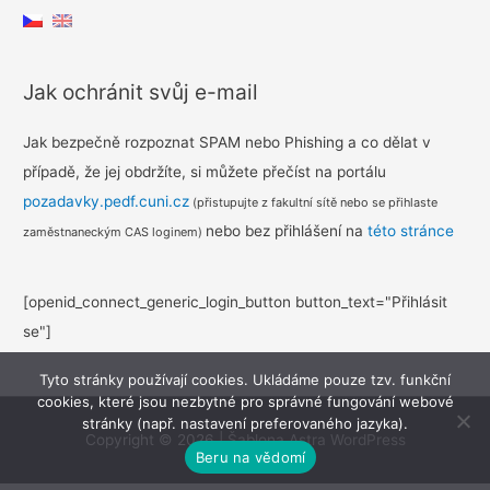
Jak ochránit svůj e-mail
Jak bezpečně rozpoznat SPAM nebo Phishing a co dělat v
případě, že jej obdržíte, si můžete přečíst na portálu
pozadavky.pedf.cuni.cz
(přistupujte z fakultní sítě nebo se přihlaste
nebo bez přihlášení na
této stránce
zaměstnaneckým CAS loginem)
[openid_connect_generic_login_button button_text="Přihlásit
se"]
Tyto stránky používají cookies. Ukládáme pouze tzv. funkční
cookies, které jsou nezbytné pro správné fungování webové
stránky (např. nastavení preferovaného jazyka).
Copyright © 2026
|
Šablona Astra WordPress
Beru na vědomí