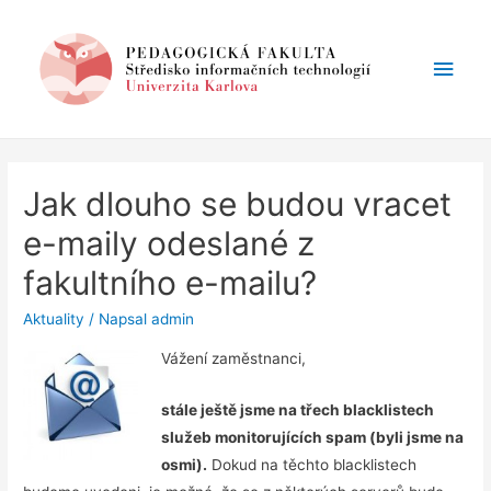
Hlav
men
Jak dlouho se budou vracet
e-maily odeslané z
fakultního e-mailu?
Aktuality
/ Napsal
admin
Vážení zaměstnanci,
stále ještě jsme na třech blacklistech
služeb monitorujících spam (byli jsme na
osmi).
Dokud na těchto blacklistech