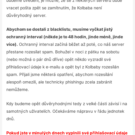
budeme uvedeni, je možné, že se z některých serverů bude
vracet pošta zpět se zamítnutím, že Kolbaba není
důvěryhodný server.
Abychom se dostali z blacklistu, musíme vyčkat jistý
ochranný interval (někde je to 48 hodin, jinde méně, jinde
více).
Ochranný interval začíná běžet až poté, co náš server
přestane rozesílat spam. Bohužel v noci z pátku na sobotu
(nebo možná o pár dnů dříve) opět někdo vyzradil své
přihlašovací údaje k e-mailu a opět byl z Kolbaby rozesílán
spam. Přijali jsme některá opatření, abychom rozesílání
alespoň omezili, ale technicky phishingu zcela zabránit
nemůžeme.
Kdy budeme opět důvěryhodnými tedy z velké části závisí i na
samotných uživatelích. Očekáváme nápravu v řádu jednotek
dnů.
Pokud jste v minulých dnech vyplnili své přihlašovací údaje