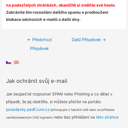
na podezřelých stránkách, okamžitě si změňte své heslo.
Zabráníte tím rozesílání dalšího spamu a prodloužení
blokace odchozích e-mailů o další dny.
Navigace
←
Předchozí
Další Příspěvek
→
pro
Příspěvek
příspěvek
Jak ochránit svůj e-mail
Jak bezpečně rozpoznat SPAM nebo Phishing a co dělat v
případě, že jej obdržíte, si můžete přečíst na portálu
pozadavky.pedf.cuni.cz
(přistupujte z fakultní sítě nebo se přihlaste
nebo bez přihlášení na
této stránce
zaměstnaneckým CAS loginem)