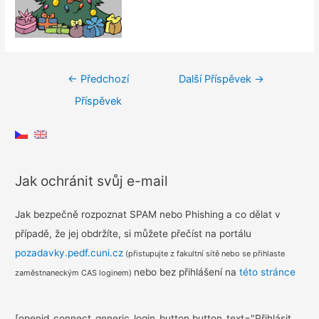
Navigace
←
Předchozí
Další Příspěvek
→
pro
Příspěvek
příspěvek
Jak ochránit svůj e-mail
Jak bezpečně rozpoznat SPAM nebo Phishing a co dělat v
případě, že jej obdržíte, si můžete přečíst na portálu
pozadavky.pedf.cuni.cz
(přistupujte z fakultní sítě nebo se přihlaste
nebo bez přihlášení na
této stránce
zaměstnaneckým CAS loginem)
[openid_connect_generic_login_button button_text="Přihlásit