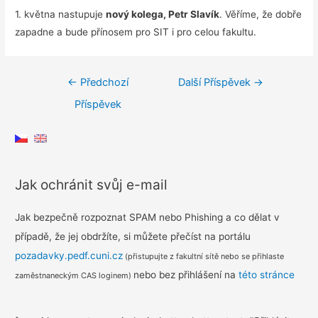
1. května nastupuje
nový kolega, Petr Slavík
. Věříme, že dobře
zapadne a bude přínosem pro SIT i pro celou fakultu.
Navigace
←
Předchozí
Další Příspěvek
→
pro
Příspěvek
příspěvek
Jak ochránit svůj e-mail
Jak bezpečně rozpoznat SPAM nebo Phishing a co dělat v
případě, že jej obdržíte, si můžete přečíst na portálu
pozadavky.pedf.cuni.cz
(přistupujte z fakultní sítě nebo se přihlaste
nebo bez přihlášení na
této stránce
zaměstnaneckým CAS loginem)