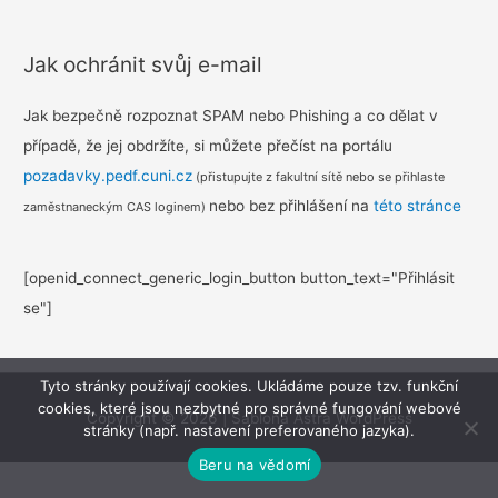
Jak ochránit svůj e-mail
Jak bezpečně rozpoznat SPAM nebo Phishing a co dělat v
případě, že jej obdržíte, si můžete přečíst na portálu
pozadavky.pedf.cuni.cz
(přistupujte z fakultní sítě nebo se přihlaste
nebo bez přihlášení na
této stránce
zaměstnaneckým CAS loginem)
[openid_connect_generic_login_button button_text="Přihlásit
se"]
Tyto stránky používají cookies. Ukládáme pouze tzv. funkční
cookies, které jsou nezbytné pro správné fungování webové
Copyright © 2026
|
Šablona Astra WordPress
stránky (např. nastavení preferovaného jazyka).
Beru na vědomí