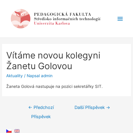
Hlav
men
Vítáme novou kolegyni
Žanetu Golovou
Aktuality
/ Napsal
admin
Žaneta Golová nastupuje na pozici sekretářky SIT.
Navigace
←
Předchozí
Další Příspěvek
→
pro
Příspěvek
příspěvek