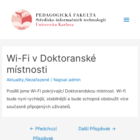
Hlav
men
Wi-Fi v Doktoranské
místnosti
Aktuality
,
Nezařazené
/ Napsal
admin
Posílili jsme Wi-Fi pokrývající Doktorandskou místnost. Wi-fi
bude nyní rychlejší, stabilnější a bude schopná obsloužit více
současně připojených uživatelů.
Navigace
←
Předchozí
Další Příspěvek
→
pro
Příspěvek