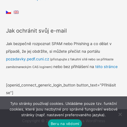
příspěvek
Jak ochránit svůj e-mail
Jak bezpečně rozpoznat SPAM nebo Phishing a co dělat v
případě, že jej obdržíte, si můžete přečíst na portálu
pozadavky.pedf.cuni.cz
(přistupujte z fakultní sítě nebo se přihlaste
nebo bez přihlášení na
této stránce
zaměstnaneckým CAS loginem)
[openid_connect_generic_login_button button_text="Přihlásit
se"]
Tyto stránky používají cookies. Ukládáme pouze tzv. funkční
cookies, které jsou nezbytné pro správné fungování webové
stránky (např. nastavení preferovaného jazyka).
Copyright © 2026
|
Šablona Astra WordPress
Beru na vědomí