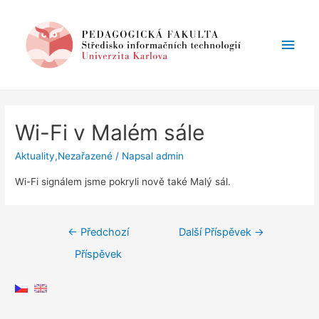
Hlav
men
Wi-Fi v Malém sále
Aktuality
,
Nezařazené
/ Napsal
admin
Wi-Fi signálem jsme pokryli nově také Malý sál.
Navigace
←
Předchozí
Další Příspěvek
→
pro
Příspěvek
příspěvek