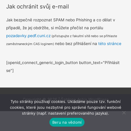
Jak ochránit svůj e-mail
Jak bezpečně rozpoznat SPAM nebo Phishing a co dělat v
případě, že jej obdržíte, si můžete přečíst na portálu
pozadavky.pedf.cuni.cz
(přistupujte z fakultní sítě nebo se přihlaste
nebo bez přihlášení na
této stránce
zaměstnaneckým CAS loginem)
[openid_connect_generic_login_button button_text="Přihlásit
se"]
Copyright © 2026
|
Šablona Astra WordPress
Tyto stránky používají cookies. Ukládáme pouze tzv. funkční
cookies, které jsou nezbytné pro správné fungování webové
stránky (např. nastavení preferovaného jazyka).
Beru na vědomí