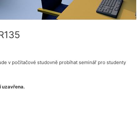
 R135
de v počítačové studovně probíhat seminář pro studenty
í uzavřena.