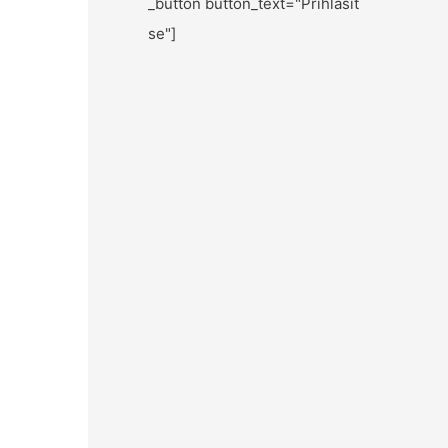
_button button_text="Přihlásit
se"]