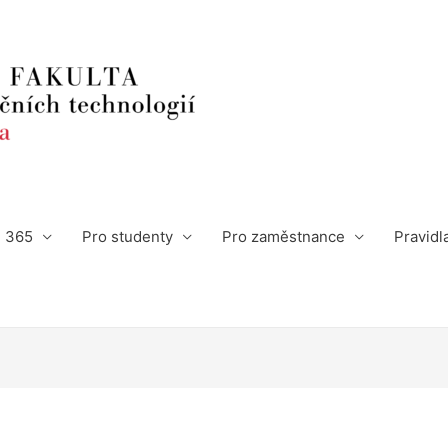
e 365
Pro studenty
Pro zaměstnance
Pravidl