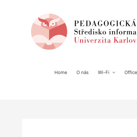
Home
O nás
Wi-Fi
Offic