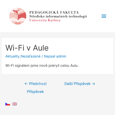
Hlav
men
Wi-Fi v Aule
Aktuality
,
Nezařazené
/ Napsal
admin
Wi-Fi signálem jsme nově pokryli celou Aulu.
Navigace
←
Předchozí
Další Příspěvek
→
pro
Příspěvek
příspěvek