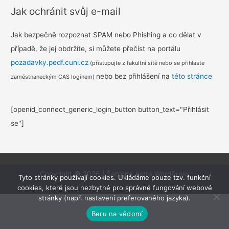
Jak ochránit svůj e-mail
Jak bezpečně rozpoznat SPAM nebo Phishing a co dělat v
případě, že jej obdržíte, si můžete přečíst na portálu
pozadavky.pedf.cuni.cz
(přistupujte z fakultní sítě nebo se přihlaste
nebo bez přihlášení na
této stránce
zaměstnaneckým CAS loginem)
[openid_connect_generic_login_button button_text="Přihlásit
se"]
Copyright © 2026
|
Šablona Astra WordPress
Tyto stránky používají cookies. Ukládáme pouze tzv. funkční
cookies, které jsou nezbytné pro správné fungování webové
stránky (např. nastavení preferovaného jazyka).
Beru na vědomí