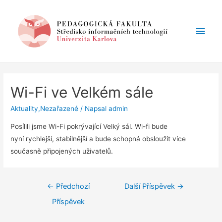
Hlav
men
Wi-Fi ve Velkém sále
Aktuality
,
Nezařazené
/ Napsal
admin
Posílili jsme Wi-Fi pokrývající Velký sál. Wi-fi bude
nyní rychlejší, stabilnější a bude schopná obsloužit více
současně připojených uživatelů.
Navigace
←
Předchozí
Další Příspěvek
→
pro
Příspěvek
příspěvek