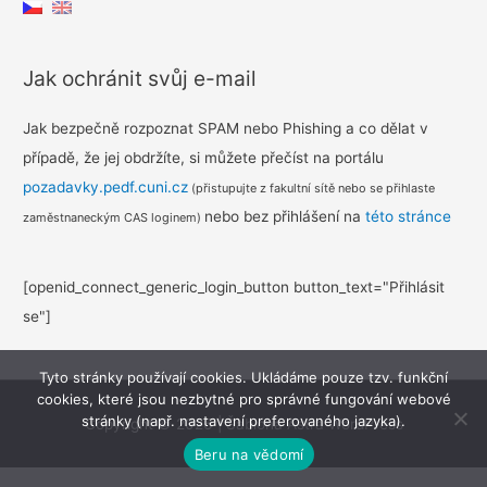
Jak ochránit svůj e-mail
Jak bezpečně rozpoznat SPAM nebo Phishing a co dělat v
případě, že jej obdržíte, si můžete přečíst na portálu
pozadavky.pedf.cuni.cz
(přistupujte z fakultní sítě nebo se přihlaste
nebo bez přihlášení na
této stránce
zaměstnaneckým CAS loginem)
[openid_connect_generic_login_button button_text="Přihlásit
se"]
Tyto stránky používají cookies. Ukládáme pouze tzv. funkční
cookies, které jsou nezbytné pro správné fungování webové
stránky (např. nastavení preferovaného jazyka).
Copyright © 2026
|
Šablona Astra WordPress
Beru na vědomí