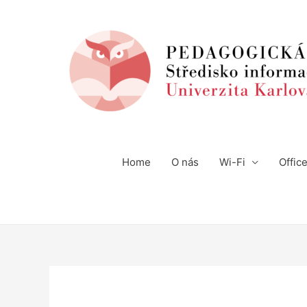
Home
O nás
Wi-Fi
Offic