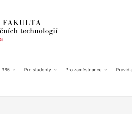
e 365
Pro studenty
Pro zaměstnance
Pravidl